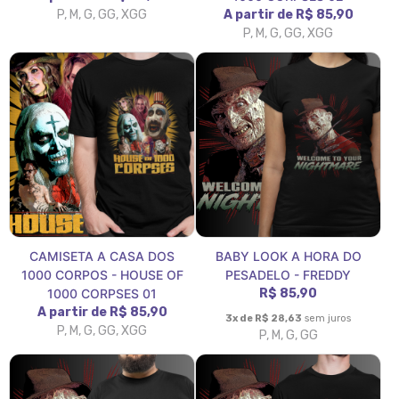
P, M, G, GG, XGG
A partir de R$ 85,90
P, M, G, GG, XGG
CAMISETA A CASA DOS
BABY LOOK A HORA DO
1000 CORPOS - HOUSE OF
PESADELO - FREDDY
1000 CORPSES 01
R$ 85,90
A partir de R$ 85,90
3x de R$ 28,63
sem juros
P, M, G, GG, XGG
P, M, G, GG