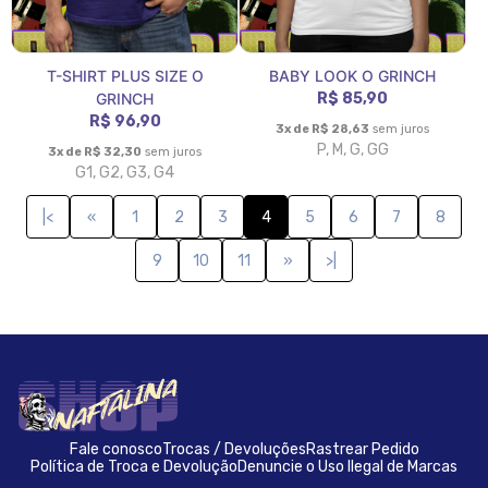
T-SHIRT PLUS SIZE O
BABY LOOK O GRINCH
GRINCH
R$ 85,90
R$ 96,90
3x de R$ 28,63
sem juros
P, M, G, GG
3x de R$ 32,30
sem juros
G1, G2, G3, G4
|<
«
1
2
3
4
5
6
7
8
9
10
11
»
>|
Fale conosco
Trocas / Devoluções
Rastrear Pedido
Política de Troca e Devolução
Denuncie o Uso Ilegal de Marcas