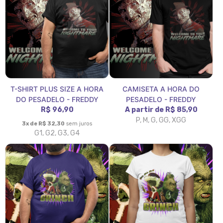
T-SHIRT PLUS SIZE A HORA
CAMISETA A HORA DO
DO PESADELO - FREDDY
PESADELO - FREDDY
R$ 96,90
A partir de R$ 85,90
P, M, G, GG, XGG
3x de R$ 32,30
sem juros
G1, G2, G3, G4