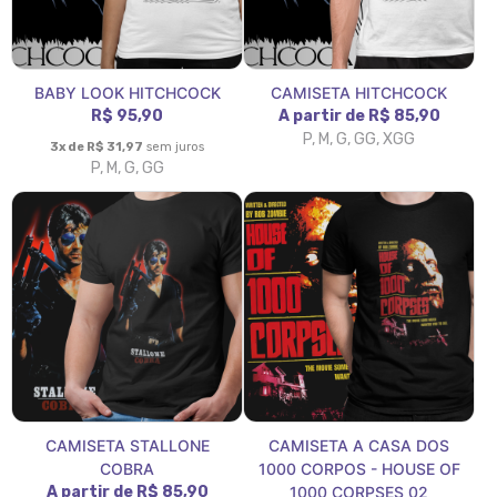
BABY LOOK HITCHCOCK
CAMISETA HITCHCOCK
R$ 95,90
A partir de R$ 85,90
P, M, G, GG, XGG
3x de R$ 31,97
sem juros
P, M, G, GG
CAMISETA STALLONE
CAMISETA A CASA DOS
COBRA
1000 CORPOS - HOUSE OF
A partir de R$ 85,90
1000 CORPSES 02