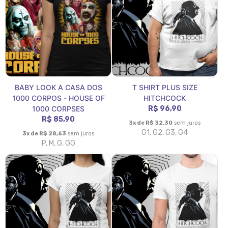
BABY LOOK A CASA DOS
T SHIRT PLUS SIZE
1000 CORPOS - HOUSE OF
HITCHCOCK
1000 CORPSES
R$ 96,90
R$ 85,90
3x de R$ 32,30
sem juros
G1, G2, G3, G4
3x de R$ 28,63
sem juros
P, M, G, GG