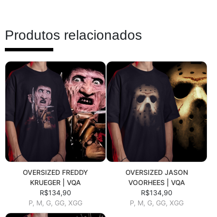
Produtos relacionados
OVERSIZED FREDDY
OVERSIZED JASON
KRUEGER | VQA
VOORHEES | VQA
R$134,90
R$134,90
P, M, G, GG, XGG
P, M, G, GG, XGG