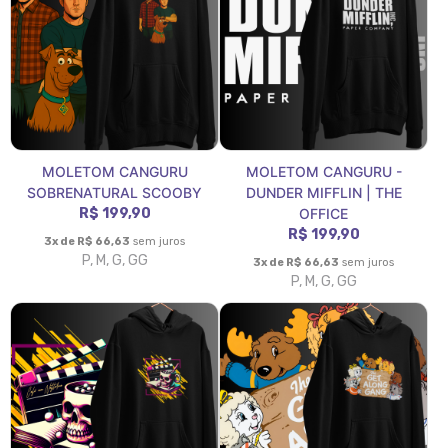
MOLETOM CANGURU
MOLETOM CANGURU -
SOBRENATURAL SCOOBY
DUNDER MIFFLIN | THE
R$ 199,90
OFFICE
R$ 199,90
3x de R$ 66,63
sem juros
P, M, G, GG
3x de R$ 66,63
sem juros
P, M, G, GG