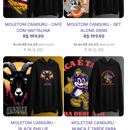
MOLETOM CANGURU - CAFÉ
MOLETOM CANGURU - GET
COM NAFTALINA
ALONG GANG
R$ 199,90
R$ 199,90
3x de R$ 66,63
sem juros
3x de R$ 66,63
sem juros
P, M, G, GG
P, M, G, GG
MOLETOM CANGURU -
MOLETOM CANGURU -
BLACK PHILLIP
NUNCA É TARDE PARA