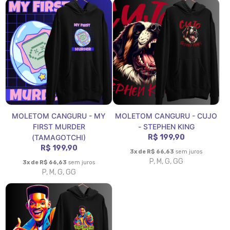
MOLETOM CANGURU - MY
MOLETOM CANGURU - CUJO
FIRST MURDER
- STEPHEN KING
(TAMAGOTCHI)
R$ 199,90
R$ 199,90
3x de R$ 66,63
sem juros
P, M, G, GG
3x de R$ 66,63
sem juros
P, M, G, GG